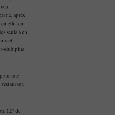
s aux
partie, après
en effet en
es seuls à en
urs et
produit plus
 pour une
 restaurant,
on. 12° de