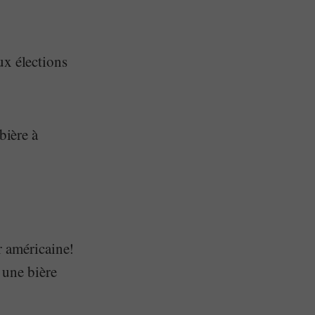
ux élections
bière à
r américaine!
 une bière