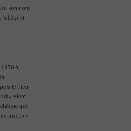
doit son nom
en tchèque).
s 1970 à
en
près le dieu
dík» vient
 tchèque qui
Dieu merci>>