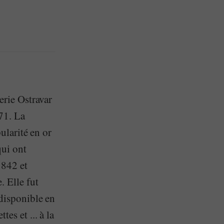
erie Ostravar
71. La
ularité en or
qui ont
1842 et
. Elle fut
 disponible en
es et ... à la