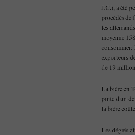
J.C.), a été 
procédés de fa
les allemands
moyenne 158 l
consommer: l
exporteurs de
de 19 million
La bière en 
pinte d'un de
la bière coût
Les dégrés af