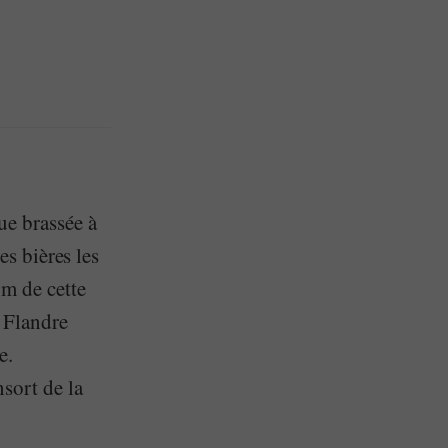
ue brassée à
es bières les
m de cette
a Flandre
e.
sort de la