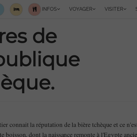
INFOS
VOYAGER
VISITER
res de
publique
èque.
er connait la réputation de la bière tchèque et ce n'es
tte boisson, dont la naissance remonte à l'Egypte anc