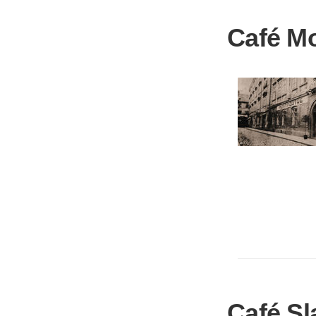
Café M
Café Sl