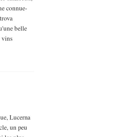
nne connue-
trova
u'une belle
 vins
gue, Lucerna
cle, un peu