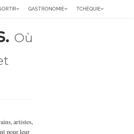
SORTIR
GASTRONOMIE
TCHÈQUIE
s.
Où
et
ins, artistes,
ent pour leur