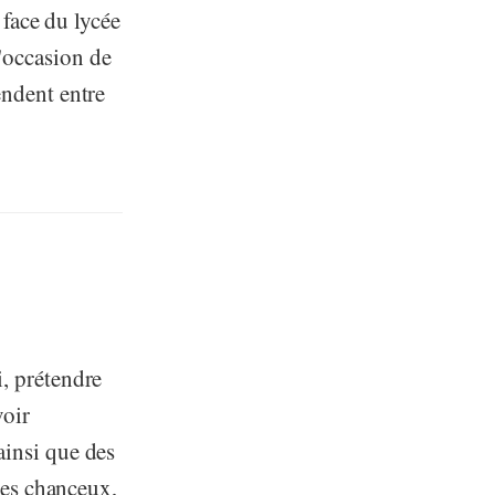
e face du lycée
'occasion de
endent entre
i, prétendre
voir
ainsi que des
êtes chanceux,