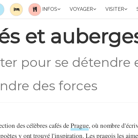
INFOS
VOYAGER
VISITER
és et auberge
êter pour se détendre 
ndre des forces
ection des célèbres cafés de
Prague
, où nombre d'écriva
poètes y ont trouvé l'inspiration. Les pragois les aim