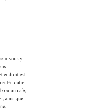
pour vous y
ous
t endroit est
sme. En outre,
b ou un café,
i, ainsi que
gne.