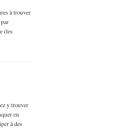
ures à trouver
 par
e (les
rez y trouver
nquer en
iper à des