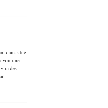
ant dans situé
y voir une
rvira des
ait