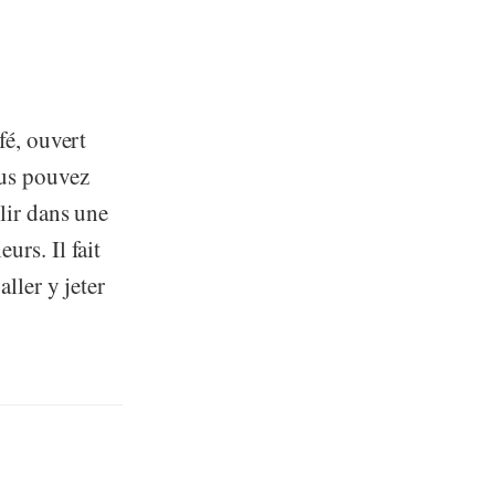
fé, ouvert
ous pouvez
llir dans une
urs. Il fait
aller y jeter