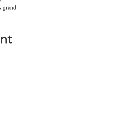
s grand
int