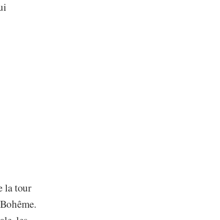
ui
e la tour
de Bohême.