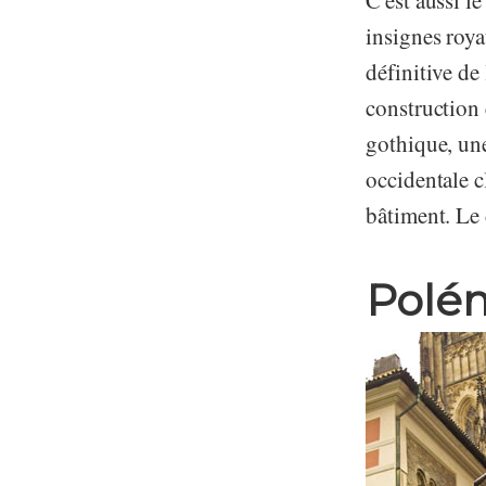
C'est aussi l
insignes roya
définitive de
construction
gothique, une
occidentale c
bâtiment. Le 
Polém