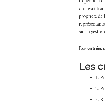
Cependant en 
qui avait tra
propriété de
représentants
sur la gestion
Les entrées 
Les c
1. P
2. P
3. R