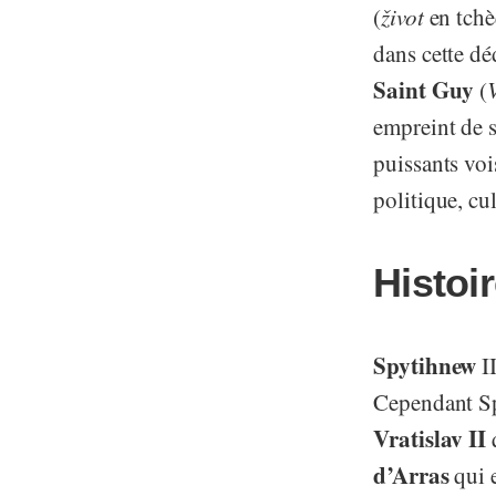
(
život
en tchè
dans cette dé
Saint Guy
(
empreint de 
puissants voi
politique, cul
Histoi
Spytihnew
II
Cependant Spy
Vratislav II
q
d’Arras
qui e