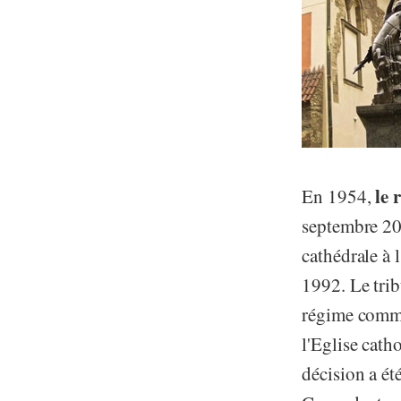
le
En 1954,
septembre 2
cathédrale à 
1992. Le trib
régime commun
l'Eglise cath
décision a ét