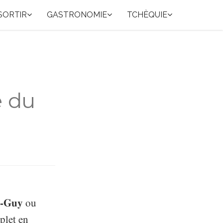
SORTIR
GASTRONOMIE
TCHÈQUIE
e du
t-Guy
ou
plet en