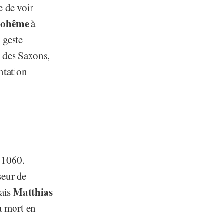
e de voir
ohême
à
n geste
n des Saxons,
ntation
n 1060.
seur de
Matthias
çais
a mort en