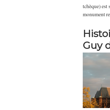
tchèque) est 
monument rel
Histo
Guy 