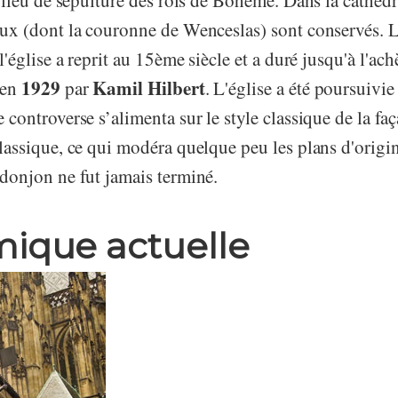
e lieu de sépulture des rois de Bohême. Dans la cathédra
ux (dont la couronne de Wenceslas) sont conservés. L
 l'église a reprit au 15ème siècle et a duré jusqu'à l'ac
1929
Kamil Hilbert
 en
par
. L'église a été poursuivie
 controverse s’alimenta sur le style classique de la fa
lassique, ce qui modéra quelque peu les plans d'origi
donjon ne fut jamais terminé.
ique actuelle