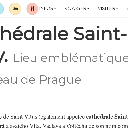
INFOS
VOYAGER
VISITER
hédrale Saint-
y.
Lieu emblématiqu
eau de Prague
cathédrale Sain
e de Saint Vitus (également appelée
rála svatého Vita, Vaclava a Vojtěcha de son nom com