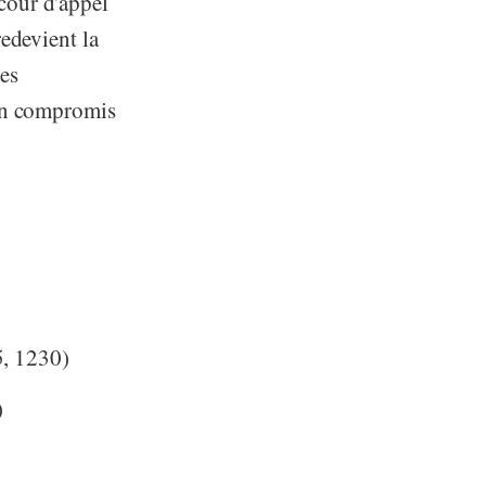
cour d'appel
redevient la
les
 un compromis
5, 1230)
)