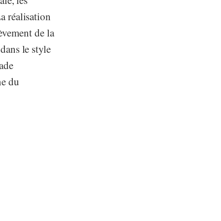
le, les
a réalisation
hèvement de la
 dans le style
çade
ne du