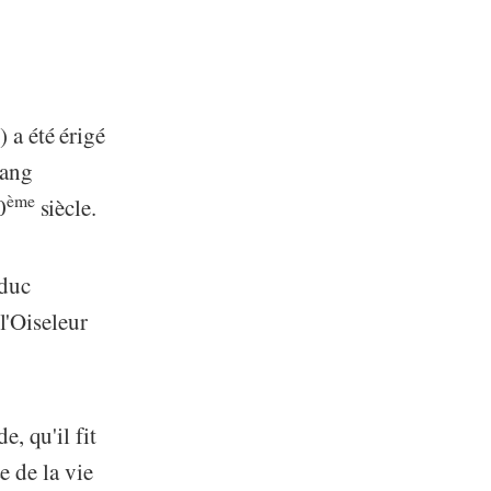
 a été érigé
rang
ème
0
siècle.
duc
 l'Oiseleur
, qu'il fit
se de la vie