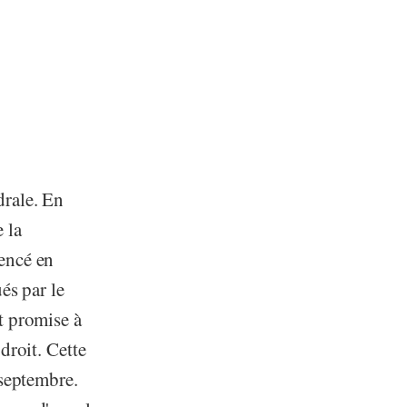
drale. En
e la
ncé en
és par le
t promise à
droit. Cette
 septembre.